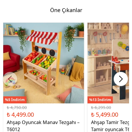
Öne Çıkanlar
%5 İndirim
%13 İndirim
₺ 4,750.00
₺ 6,299.00
₺ 4,499.00
₺ 5,499.00
Ahşap Oyuncak Manav Tezgahı –
Ahşap Tamir Tezg
T6012
Tamir oyuncak T6