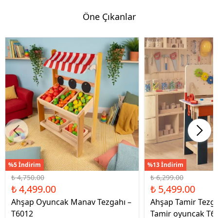
Öne Çıkanlar
%5 İndirim
%13 İndirim
₺ 4,750.00
₺ 6,299.00
₺ 4,499.00
₺ 5,499.00
Ahşap Oyuncak Manav Tezgahı –
Ahşap Tamir Tezg
T6012
Tamir oyuncak T6