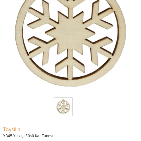
Toysilla
YB45 Yılbaşı Süsü Kar Tanesi