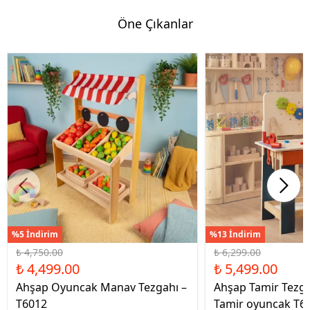
Öne Çıkanlar
%5 İndirim
%13 İndirim
₺ 4,750.00
₺ 6,299.00
₺ 4,499.00
₺ 5,499.00
Ahşap Oyuncak Manav Tezgahı –
Ahşap Tamir Tezg
T6012
Tamir oyuncak T6