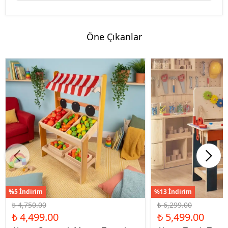
Öne Çıkanlar
%5 İndirim
%13 İndirim
₺ 4,750.00
₺ 6,299.00
₺ 4,499.00
₺ 5,499.00