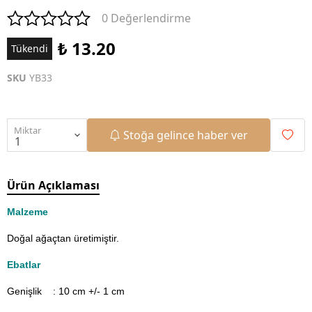
0 Değerlendirme
₺ 13.20
Tükendi
SKU
YB33
Miktar
Stoğa gelince haber ver
Ürün Açıklaması
Malzeme
Doğal ağaçtan üretimiştir.
Ebatlar
Genişlik : 10
cm +/- 1 cm