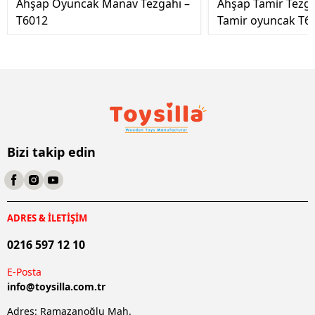
Ahşap Oyuncak Manav Tezgahı –
Ahşap Tamir Tezg
T6012
Tamir oyuncak T6
Bizi takip edin
ADRES & İLETİŞİM
0216 597 12 10
E-Posta
info@
toysilla.com.tr
Adres: Ramazanoğlu Mah.