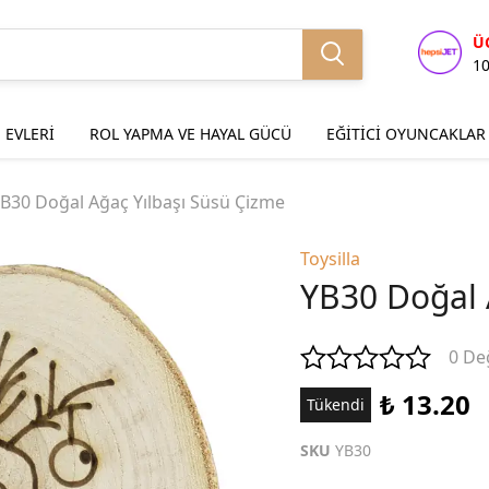
Ü
1
 EVLERİ
ROL YAPMA VE HAYAL GÜCÜ
EĞİTİCİ OYUNCAKLAR
B30 Doğal Ağaç Yılbaşı Süsü Çizme
Toysilla
YB30 Doğal 
0 De
₺ 13.20
Tükendi
SKU
YB30