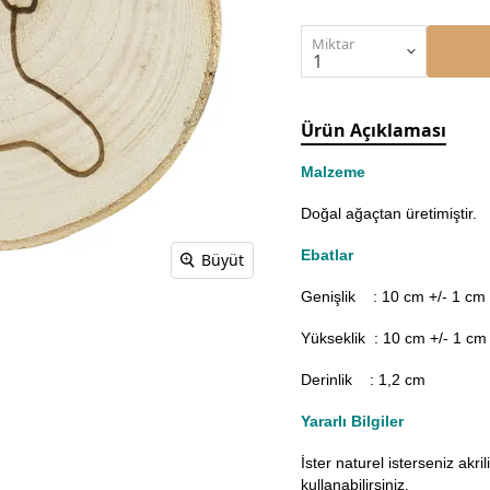
Miktar
Ürün Açıklaması
Malzeme
Doğal ağaçtan üretimiştir.
Ebatlar
Büyüt
Genişlik : 10
cm +/- 1 cm
Yükseklik : 10 cm +/- 1 cm
Derinlik : 1,2 cm
Yararlı Bilgiler
İster naturel isterseniz akr
kullanabilirsiniz.