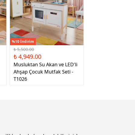
%10 İndirim
₺ 5,500.00
₺ 4,949.00
Musluktan Su Akan ve LED'li
Ahşap Çocuk Mutfak Seti -
T1026