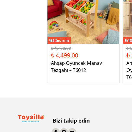
%5 İndirim
%13
₺ 4,750.00
₺ 
₺ 4,499.00
₺ 
Ahşap Oyuncak Manav
Ah
Tezgahı – T6012
Oy
T6
Bizi takip edin