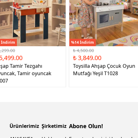
 İndirim
%14 İndirim
6,299.00
₺ 4,500.00
5,499.00
₺ 3,849.00
şap Tamir Tezgahı
Toysilla Ahşap Çocuk Oyun
uncak, Tamir oyuncak
Mutfağı Yeşil T1028
007
Abone Olun!
Ürünlerimiz
Şirketimiz