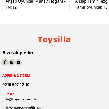
Ahşap Oyuncak Manav Tezgahı –
Ahşap Tamir Tezg
T6012
Tamir oyuncak T6
Bizi takip edin
ADRES & İLETİŞİM
0216 597 12 10
E-Posta
info@
toysilla.com.tr
Adres: Ramazanoğlu Mah.