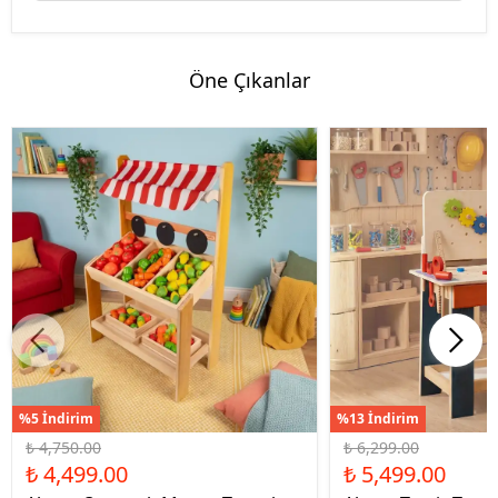
Öne Çıkanlar
%5 İndirim
%13 İndirim
₺ 4,750.00
₺ 6,299.00
₺ 4,499.00
₺ 5,499.00