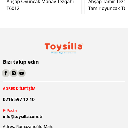
Ahşap Oyuncak Manav Tezgahı –
Ahşap Tamir Tezg
T6012
Tamir oyuncak T6
Bizi takip edin
ADRES & İLETİŞİM
0216 597 12 10
E-Posta
info@
toysilla.com.tr
Adres: Ramazanoğlu Mah.