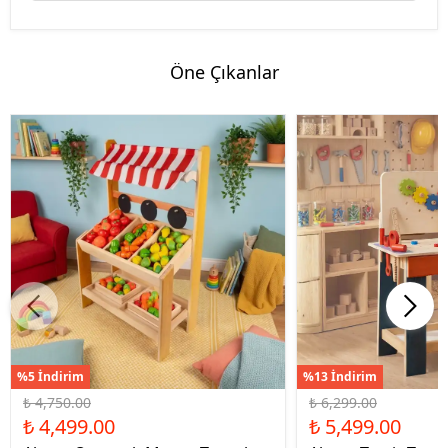
Öne Çıkanlar
%5 İndirim
%13 İndirim
₺ 4,750.00
₺ 6,299.00
₺ 4,499.00
₺ 5,499.00