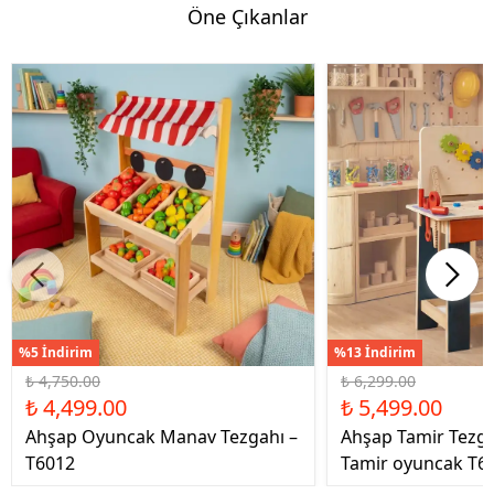
Öne Çıkanlar
%5 İndirim
%13 İndirim
₺ 4,750.00
₺ 6,299.00
₺ 4,499.00
₺ 5,499.00
Ahşap Oyuncak Manav Tezgahı –
Ahşap Tamir Tezg
T6012
Tamir oyuncak T6