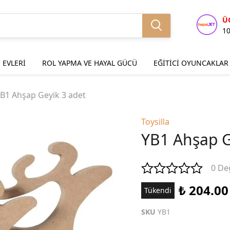
Ü
1
 EVLERİ
ROL YAPMA VE HAYAL GÜCÜ
EĞİTİCİ OYUNCAKLAR
B1 Ahşap Geyik 3 adet
Toysilla
YB1 Ahşap G
0 De
₺ 204.00
Tükendi
SKU
YB1