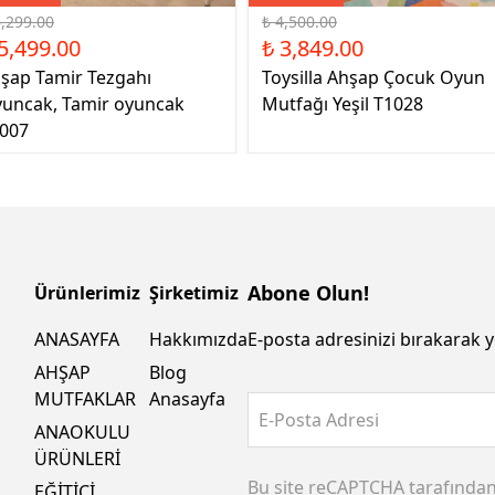
6,299.00
₺ 4,500.00
5,499.00
₺ 3,849.00
şap Tamir Tezgahı
Toysilla Ahşap Çocuk Oyun
uncak, Tamir oyuncak
Mutfağı Yeşil T1028
007
Abone Olun!
Ürünlerimiz
Şirketimiz
ANASAYFA
Hakkımızda
E-posta adresinizi bırakarak y
AHŞAP
Blog
MUTFAKLAR
Anasayfa
E-Posta Adresi
ANAOKULU
ÜRÜNLERİ
Bu site reCAPTCHA tarafında
EĞİTİCİ