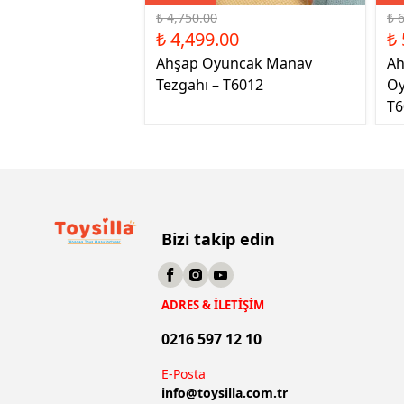
₺ 4,750.00
₺ 
₺ 4,499.00
₺ 
Ahşap Oyuncak Manav
Ah
Tezgahı – T6012
Oy
T6
Bizi takip edin
ADRES & İLETİŞİM
0216 597 12 10
E-Posta
info@
toysilla.com.tr