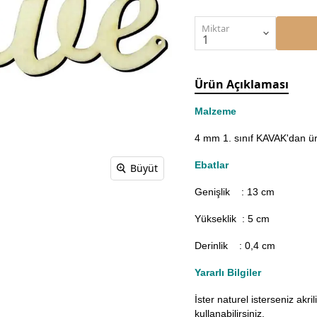
Miktar
Ürün Açıklaması
Malzeme
4 mm 1. sınıf KAVAK'dan üre
Ebatlar
Büyüt
Genişlik : 13
cm
Yükseklik : 5 cm
Derinlik : 0,4 cm
Yararlı Bilgiler
İster naturel isterseniz akr
kullanabilirsiniz.