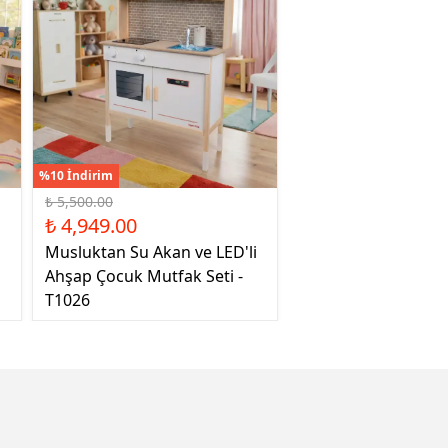
%10 İndirim
₺ 5,500.00
₺ 4,949.00
Musluktan Su Akan ve LED'li
Ahşap Çocuk Mutfak Seti -
T1026