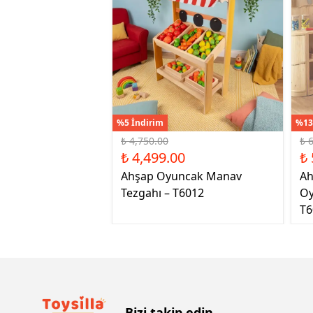
%5 İndirim
%13
₺ 4,750.00
₺ 
₺ 4,499.00
₺ 
Ahşap Oyuncak Manav
Ah
Tezgahı – T6012
Oy
T6
Bizi takip edin