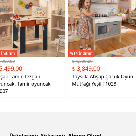
 İndirim
%14 İndirim
6,299.00
₺ 4,500.00
5,499.00
₺ 3,849.00
şap Tamir Tezgahı
Toysilla Ahşap Çocuk Oyun
uncak, Tamir oyuncak
Mutfağı Yeşil T1028
007
Abone Olun!
Ürünlerimiz
Şirketimiz