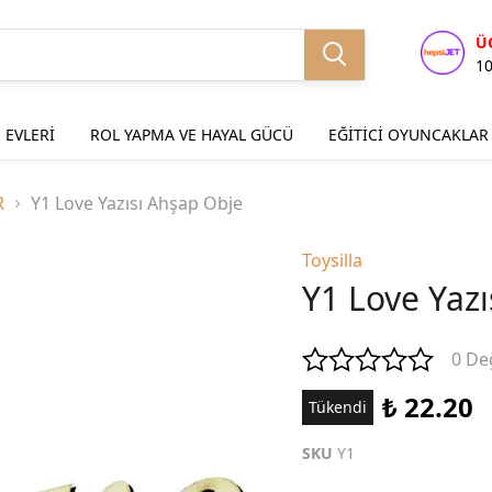
Ü
1
 EVLERİ
ROL YAPMA VE HAYAL GÜCÜ
EĞİTİCİ OYUNCAKLAR
R
Y1 Love Yazısı Ahşap Obje
Toysilla
Y1 Love Yaz
0 De
₺ 22.20
Tükendi
SKU
Y1