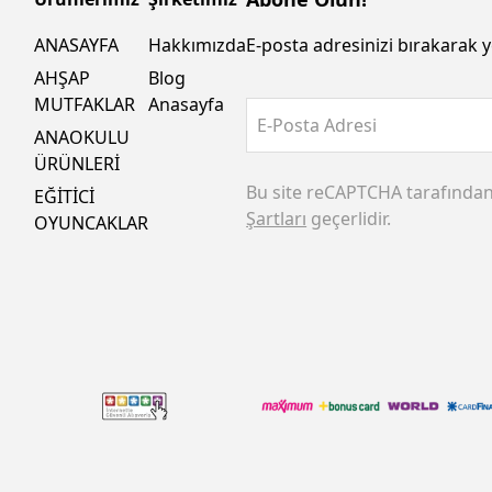
ANASAYFA
Hakkımızda
E-posta adresinizi bırakarak y
AHŞAP
Blog
MUTFAKLAR
Anasayfa
E-Posta Adresi
ANAOKULU
ÜRÜNLERİ
Bu site reCAPTCHA tarafında
EĞİTİCİ
Şartları
geçerlidir.
OYUNCAKLAR