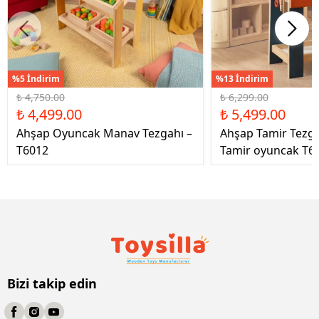
%5 İndirim
%13 İndirim
₺ 4,750.00
₺ 6,299.00
₺ 4,499.00
₺ 5,499.00
Ahşap Oyuncak Manav Tezgahı –
Ahşap Tamir Tezg
T6012
Tamir oyuncak T6
Bizi takip edin