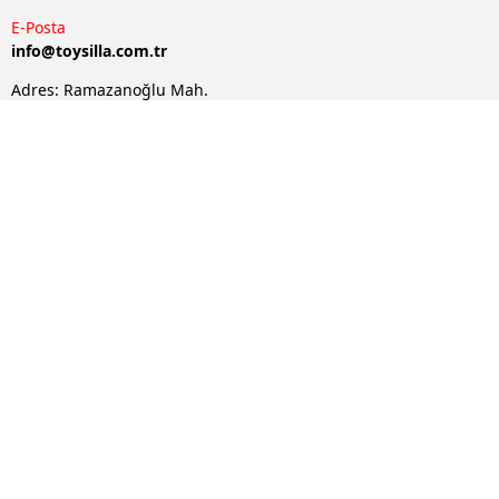
E-Posta
info@
toysilla.com.tr
Adres: Ramazanoğlu Mah.
Kaynarca Cad. No:22 -
İptal
Pendik / İstanbul / Türkiye
Ürünlerimiz
Şirketimiz
Abone Olun!
E-posta adresinizi bırakarak yeniliklerden haberdar
olabilirsiniz!