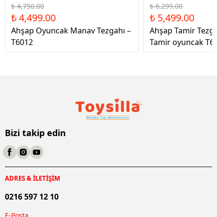
₺ 4,750.00
₺ 6,299.00
₺ 4,499.00
₺ 5,499.00
Ahşap Oyuncak Manav Tezgahı –
Ahşap Tamir Tezg
T6012
Tamir oyuncak T6
Bizi takip edin
ADRES & İLETİŞİM
0216 597 12 10
E-Posta