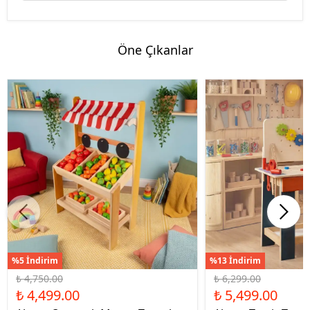
Öne Çıkanlar
%5 İndirim
%13 İndirim
₺ 4,750.00
₺ 6,299.00
₺ 4,499.00
₺ 5,499.00