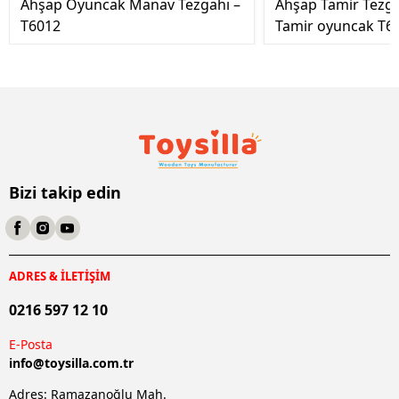
Ahşap Oyuncak Manav Tezgahı –
Ahşap Tamir Tezg
T6012
Tamir oyuncak T6
Bizi takip edin
ADRES & İLETİŞİM
0216 597 12 10
E-Posta
info@
toysilla.com.tr
Adres: Ramazanoğlu Mah.