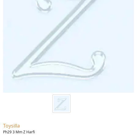
Toysilla
Ph29 3 Mm Z Harfi