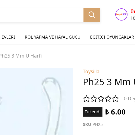
Ü
1
 EVLERİ
ROL YAPMA VE HAYAL GÜCÜ
EĞİTİCİ OYUNCAKLAR
Ph25 3 Mm U Harfi
Toysilla
Ph25 3 Mm U
0 De
₺ 6.00
Tükendi
SKU
PH25