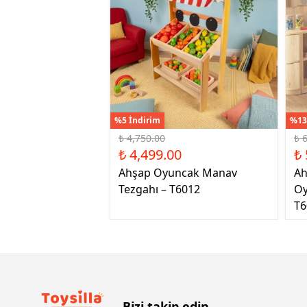
%5 İndirim
%13
₺ 4,750.00
₺ 
₺ 4,499.00
₺ 
Ahşap Oyuncak Manav
Ah
Tezgahı – T6012
Oy
T6
Bizi takip edin