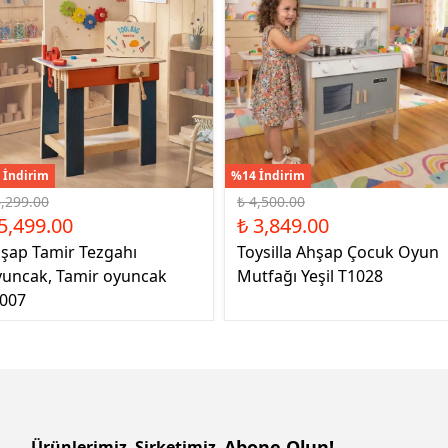
 İndirim
%14 İndirim
6,299.00
₺ 4,500.00
5,499.00
₺ 3,849.00
şap Tamir Tezgahı
Toysilla Ahşap Çocuk Oyun
uncak, Tamir oyuncak
Mutfağı Yeşil T1028
007
Abone Olun!
Ürünlerimiz
Şirketimiz