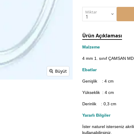
Miktar
Ürün Açıklaması
Malzeme
4 mm 1. sınıf ÇAMSAN MDF'
Ebatlar
Büyüt
Genişlik : 4
cm
Yükseklik : 4 cm
Derinlik : 0,3 cm
Yararlı Bilgiler
İster naturel isterseniz akr
kullanabilirsiniz.