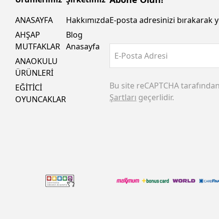
ANASAYFA
Hakkımızda
E-posta adresinizi bırakarak y
AHŞAP
Blog
MUTFAKLAR
Anasayfa
E-Posta Adresi
ANAOKULU
ÜRÜNLERİ
Bu site reCAPTCHA tarafında
EĞİTİCİ
Şartları
geçerlidir.
OYUNCAKLAR