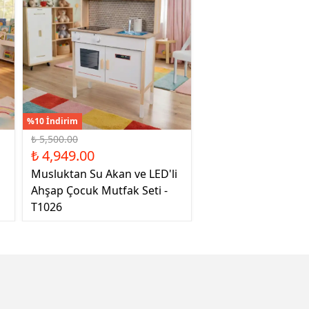
%10 İndirim
₺ 5,500.00
₺ 4,949.00
Musluktan Su Akan ve LED'li
Ahşap Çocuk Mutfak Seti -
T1026