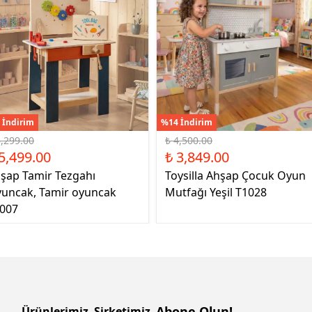
 İndirim
%14 İndirim
6,299.00
₺ 4,500.00
5,499.00
₺ 3,849.00
şap Tamir Tezgahı
Toysilla Ahşap Çocuk Oyun
uncak, Tamir oyuncak
Mutfağı Yeşil T1028
007
Abone Olun!
Ürünlerimiz
Şirketimiz