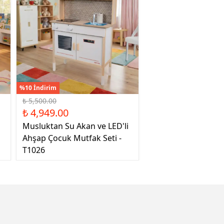
%10 İndirim
₺ 5,500.00
₺ 4,949.00
Musluktan Su Akan ve LED'li
Ahşap Çocuk Mutfak Seti -
T1026