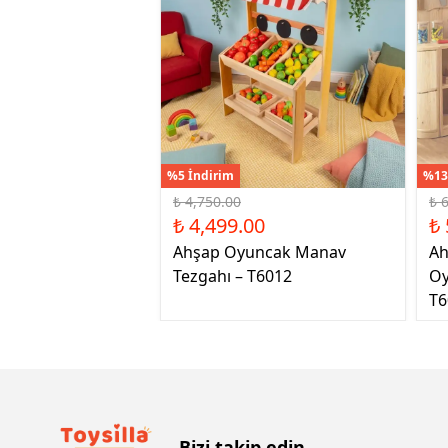
%5 İndirim
%13
₺ 4,750.00
₺ 
₺ 4,499.00
₺ 
Ahşap Oyuncak Manav
Ah
Tezgahı – T6012
Oy
T6
Bizi takip edin