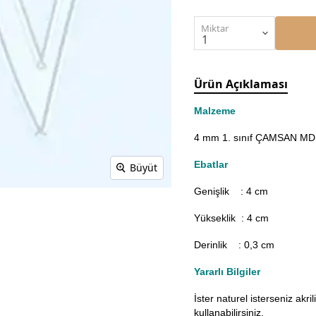
Miktar
Ürün Açıklaması
Malzeme
4 mm 1. sınıf ÇAMSAN MDF'
Ebatlar
Büyüt
Genişlik : 4
cm
Yükseklik : 4 cm
Derinlik : 0,3 cm
Yararlı Bilgiler
İster naturel isterseniz akr
kullanabilirsiniz.