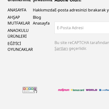
ANASAYFA
Hakkımızda
E-posta adresinizi bırakarak y
AHŞAP
Blog
MUTFAKLAR
Anasayfa
E-Posta Adresi
ANAOKULU
ÜRÜNLERİ
Bu site reCAPTCHA tarafında
EĞİTİCİ
Şartları
geçerlidir.
OYUNCAKLAR