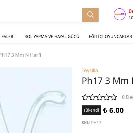
Ü
1
 EVLERİ
ROL YAPMA VE HAYAL GÜCÜ
EĞİTİCİ OYUNCAKLAR
Ph17 3 Mm N Harfi
Toysilla
Ph17 3 Mm N
0 De
₺ 6.00
Tükendi
SKU
PH17