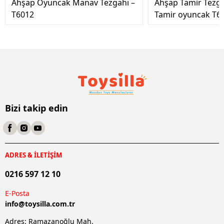
Ahşap Oyuncak Manav Tezgahı –
Ahşap Tamir Tezg
T6012
Tamir oyuncak T6
Bizi takip edin
ADRES & İLETİŞİM
0216 597 12 10
E-Posta
info@
toysilla.com.tr
Adres: Ramazanoğlu Mah.