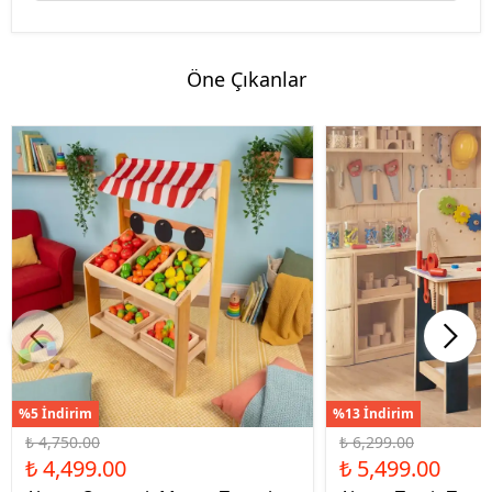
Öne Çıkanlar
%5 İndirim
%13 İndirim
₺ 4,750.00
₺ 6,299.00
₺ 4,499.00
₺ 5,499.00