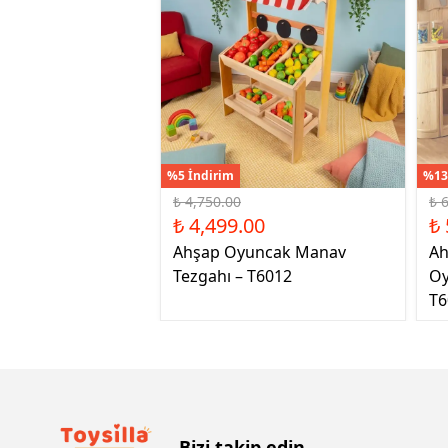
%5 İndirim
%13
₺ 4,750.00
₺ 
₺ 4,499.00
₺ 
Ahşap Oyuncak Manav
Ah
Tezgahı – T6012
Oy
T6
Bizi takip edin