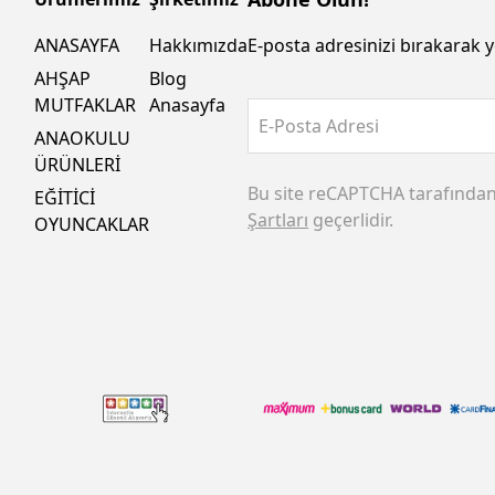
ANASAYFA
Hakkımızda
E-posta adresinizi bırakarak y
AHŞAP
Blog
MUTFAKLAR
Anasayfa
E-Posta Adresi
ANAOKULU
ÜRÜNLERİ
Bu site reCAPTCHA tarafında
EĞİTİCİ
Şartları
geçerlidir.
OYUNCAKLAR