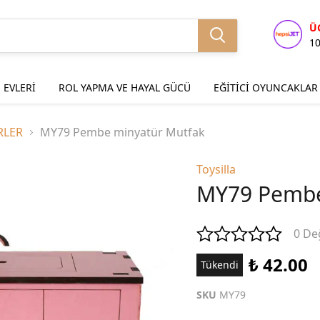
Ü
1
 EVLERİ
ROL YAPMA VE HAYAL GÜCÜ
EĞİTİCİ OYUNCAKLAR
RLER
MY79 Pembe minyatür Mutfak
Toysilla
MY79 Pembe
0 De
₺ 42.00
Tükendi
SKU
MY79