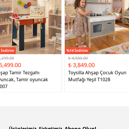
 İndirim
%14 İndirim
6,299.00
₺ 4,500.00
5,499.00
₺ 3,849.00
şap Tamir Tezgahı
Toysilla Ahşap Çocuk Oyun
uncak, Tamir oyuncak
Mutfağı Yeşil T1028
007
Abone Olun!
Ürünlerimiz
Şirketimiz