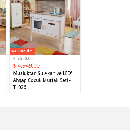
%10 İndirim
₺ 5,500.00
₺ 4,949.00
Musluktan Su Akan ve LED'li
Ahşap Çocuk Mutfak Seti -
T1026