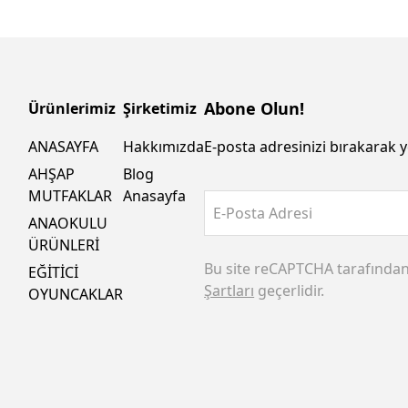
Abone Olun!
Ürünlerimiz
Şirketimiz
ANASAYFA
Hakkımızda
E-posta adresinizi bırakarak y
AHŞAP
Blog
MUTFAKLAR
Anasayfa
E-Posta Adresi
ANAOKULU
ÜRÜNLERİ
Bu site reCAPTCHA tarafında
EĞİTİCİ
Şartları
geçerlidir.
OYUNCAKLAR