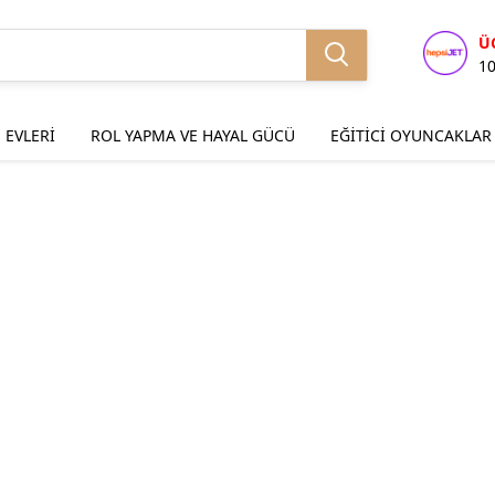
Ü
1
 EVLERİ
ROL YAPMA VE HAYAL GÜCÜ
EĞİTİCİ OYUNCAKLAR