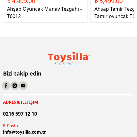
₺ 4,499.00
₺ 5,499.00
Ahşap Oyuncak Manav Tezgahı –
Ahşap Tamir Tezg
T6012
Tamir oyuncak T6
Bizi takip edin
ADRES & İLETİŞİM
0216 597 12 10
E-Posta
info@
toysilla.com.tr