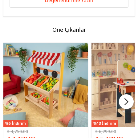
Değerlendirme Yazın
Öne Çıkanlar
%5 İndirim
%13 İndirim
₺ 4,750.00
₺ 6,299.00