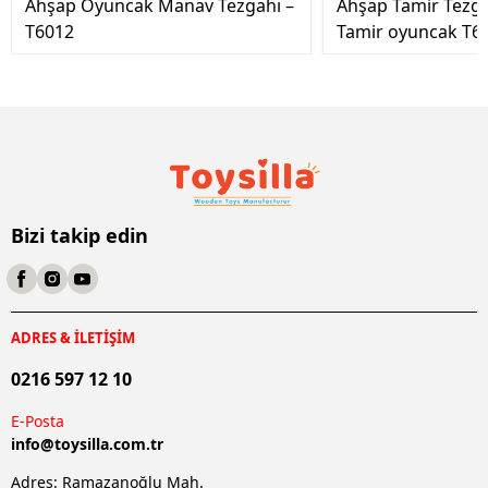
Ahşap Oyuncak Manav Tezgahı –
Ahşap Tamir Tezg
T6012
Tamir oyuncak T6
Bizi takip edin
ADRES & İLETİŞİM
0216 597 12 10
E-Posta
info@
toysilla.com.tr
Adres: Ramazanoğlu Mah.