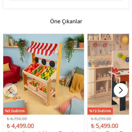
Öne Çıkanlar
%5 İndirim
%13 İndirim
₺ 4,750.00
₺ 6,299.00
₺ 4,499.00
₺ 5,499.00