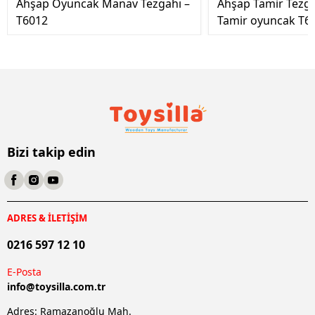
Ahşap Oyuncak Manav Tezgahı –
Ahşap Tamir Tezg
T6012
Tamir oyuncak T6
Bizi takip edin
ADRES & İLETİŞİM
0216 597 12 10
E-Posta
info@
toysilla.com.tr
Adres: Ramazanoğlu Mah.