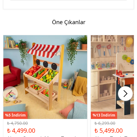
Öne Çıkanlar
%5 İndirim
%13 İndirim
₺ 4,750.00
₺ 6,299.00
₺ 4,499.00
₺ 5,499.00