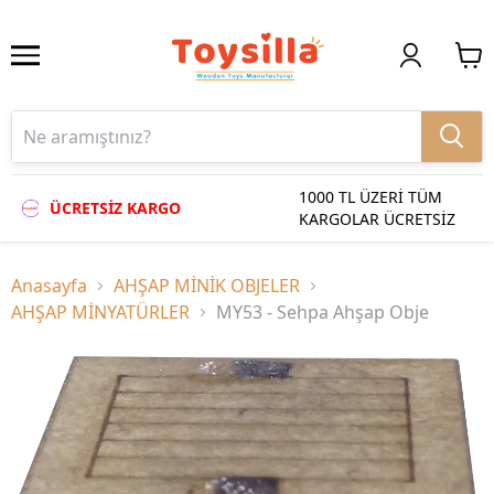
1000 TL ÜZERİ TÜM
ÜCRETSİZ KARGO
KARGOLAR ÜCRETSİZ
Anasayfa
AHŞAP MİNİK OBJELER
AHŞAP MİNYATÜRLER
MY53 - Sehpa Ahşap Obje