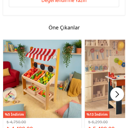
Değerlendirme Yazın
Öne Çıkanlar
%5 İndirim
%13 İndirim
₺ 4,750.00
₺ 6,299.00