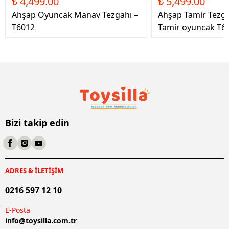
₺ 4,499.00
₺ 5,499.00
Ahşap Oyuncak Manav Tezgahı –
Ahşap Tamir Tezg
T6012
Tamir oyuncak T6
Bizi takip edin
ADRES & İLETİŞİM
0216 597 12 10
E-Posta
info@
toysilla.com.tr