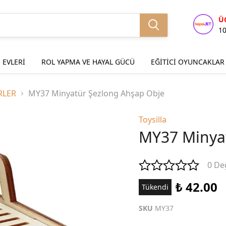
Ü
1
 EVLERİ
ROL YAPMA VE HAYAL GÜCÜ
EĞİTİCİ OYUNCAKLAR
RLER
MY37 Minyatür Şezlong Ahşap Obje
Toysilla
MY37 Minyat
0 De
₺ 42.00
Tükendi
SKU
MY37