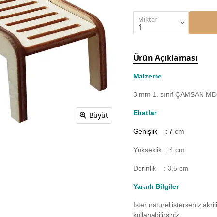
Miktar
Ürün Açıklaması
Malzeme
3 mm 1. sınıf ÇAMSAN MDF'
Ebatlar
Büyüt
Genişlik : 7
cm
Yükseklik : 4 cm
Derinlik : 3,5 cm
Yararlı Bilgiler
İster naturel isterseniz akr
kullanabilirsiniz.