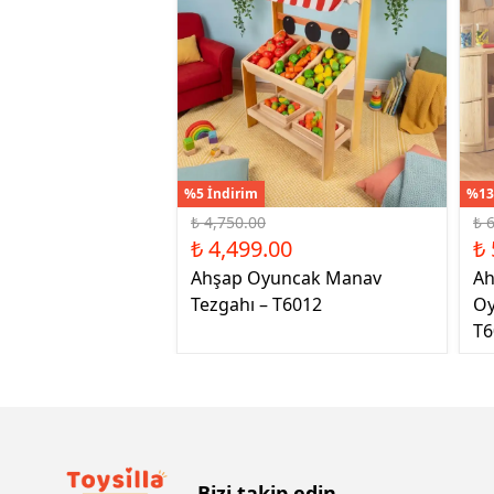
%5 İndirim
%13
₺ 4,750.00
₺ 
₺ 4,499.00
₺ 
Ahşap Oyuncak Manav
Ah
Tezgahı – T6012
Oy
T6
Bizi takip edin