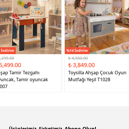
 İndirim
%14 İndirim
6,299.00
₺ 4,500.00
5,499.00
₺ 3,849.00
şap Tamir Tezgahı
Toysilla Ahşap Çocuk Oyun
uncak, Tamir oyuncak
Mutfağı Yeşil T1028
007
Abone Olun!
Ürünlerimiz
Şirketimiz