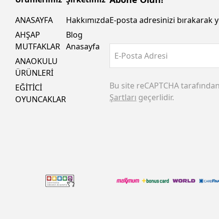
ANASAYFA
Hakkımızda
E-posta adresinizi bırakarak y
AHŞAP
Blog
MUTFAKLAR
Anasayfa
E-Posta Adresi
ANAOKULU
ÜRÜNLERİ
Bu site reCAPTCHA tarafında
EĞİTİCİ
Şartları
geçerlidir.
OYUNCAKLAR