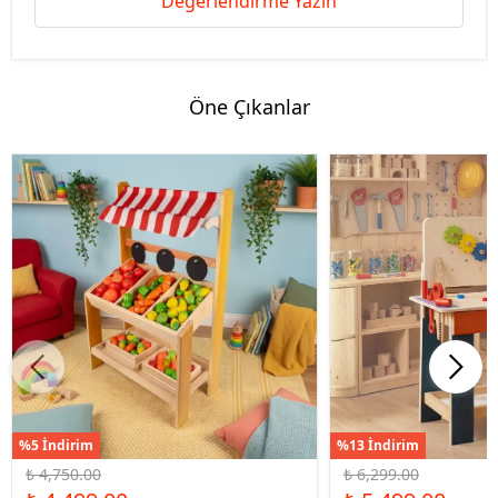
Değerlendirme Yazın
Öne Çıkanlar
%5 İndirim
%13 İndirim
₺ 4,750.00
₺ 6,299.00