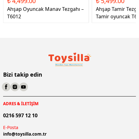
₺ 4,499.00
₺ 5,499.00
Ahşap Oyuncak Manav Tezgahı –
Ahşap Tamir Tezg
T6012
Tamir oyuncak T6
Bizi takip edin
ADRES & İLETİŞİM
0216 597 12 10
E-Posta
info@
toysilla.com.tr