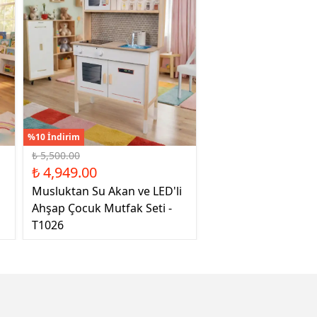
%10 İndirim
₺ 5,500.00
₺ 4,949.00
Musluktan Su Akan ve LED'li
Ahşap Çocuk Mutfak Seti -
T1026