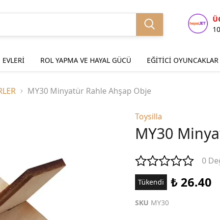
Ü
1
 EVLERİ
ROL YAPMA VE HAYAL GÜCÜ
EĞİTİCİ OYUNCAKLAR
RLER
MY30 Minyatür Rahle Ahşap Obje
Toysilla
MY30 Minyat
0 De
₺ 26.40
Tükendi
SKU
MY30