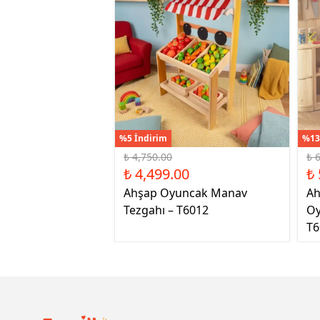
%5 İndirim
%13
₺ 4,750.00
₺ 
₺ 4,499.00
₺ 
Ahşap Oyuncak Manav
Ah
Tezgahı – T6012
Oy
T6