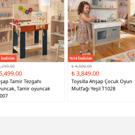
 İndirim
%14 İndirim
6,299.00
₺ 4,500.00
5,499.00
₺ 3,849.00
şap Tamir Tezgahı
Toysilla Ahşap Çocuk Oyun
uncak, Tamir oyuncak
Mutfağı Yeşil T1028
007