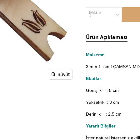
Miktar
Ürün Açıklaması
Malzeme
3 mm 1. sınıf ÇAMSAN MDF'
Büyüt
Ebatlar
Genişlik : 5
cm
Yükseklik : 3 cm
Derinlik : 2,5 cm
Yararlı Bilgiler
İster naturel isterseniz akr