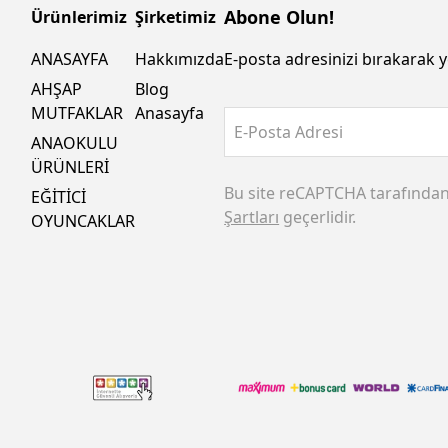
Abone Olun!
Ürünlerimiz
Şirketimiz
ANASAYFA
Hakkımızda
E-posta adresinizi bırakarak y
AHŞAP
Blog
MUTFAKLAR
Anasayfa
E-Posta Adresi
ANAOKULU
ÜRÜNLERİ
Bu site reCAPTCHA tarafında
EĞİTİCİ
Şartları
geçerlidir.
OYUNCAKLAR