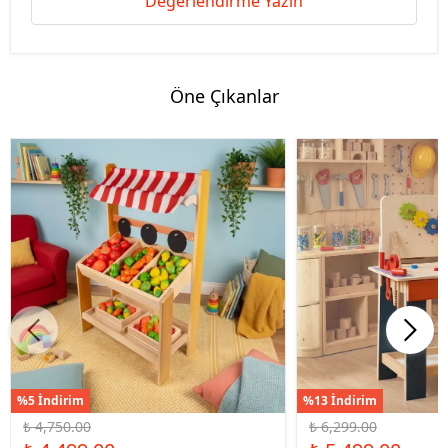
Değerlendirme Yazın
Öne Çıkanlar
%5 İndirim
%13 İndirim
₺ 4,750.00
₺ 6,299.00