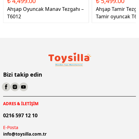
₺ 4,499.00
₺ 5,499.00
Ahşap Oyuncak Manav Tezgahı –
Ahşap Tamir Tezg
T6012
Tamir oyuncak T6
Bizi takip edin
ADRES & İLETİŞİM
0216 597 12 10
E-Posta
info@
toysilla.com.tr