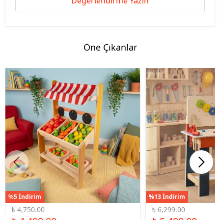
Değerlendirme Yazın
Öne Çıkanlar
%5 İndirim
%13 İndirim
₺ 4,750.00
₺ 6,299.00