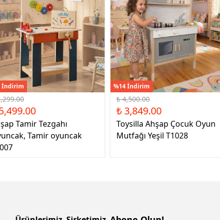
 İndirim
%14 İndirim
6,299.00
₺ 4,500.00
5,499.00
₺ 3,849.00
şap Tamir Tezgahı
Toysilla Ahşap Çocuk Oyun
uncak, Tamir oyuncak
Mutfağı Yeşil T1028
007
Abone Olun!
Ürünlerimiz
Şirketimiz