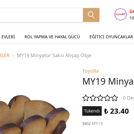
Ü
1
 EVLERİ
ROL YAPMA VE HAYAL GÜCÜ
EĞİTİCİ OYUNCAKLAR
RLER
MY19 Minyatür Saksı Ahşap Obje
Toysilla
MY19 Minyat
0 De
₺ 23.40
Tükendi
SKU
MY19