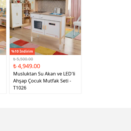
%10 İndirim
₺ 5,500.00
₺ 4,949.00
Musluktan Su Akan ve LED'li
Ahşap Çocuk Mutfak Seti -
T1026