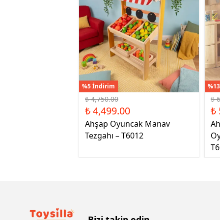
%5 İndirim
%13
₺ 4,750.00
₺ 
₺ 4,499.00
₺ 
Ahşap Oyuncak Manav
Ah
Tezgahı – T6012
Oy
T6
Bizi takip edin