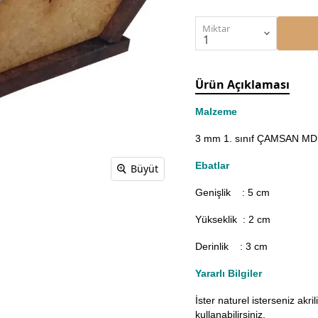
Miktar
Ürün Açıklaması
Malzeme
3 mm 1. sınıf ÇAMSAN MDF'
Ebatlar
Büyüt
Genişlik : 5
cm
Yükseklik : 2 cm
Derinlik : 3 cm
Yararlı Bilgiler
İster naturel isterseniz akr
kullanabilirsiniz.