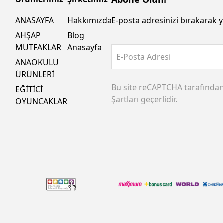
ANASAYFA
Hakkımızda
E-posta adresinizi bırakarak y
AHŞAP
Blog
MUTFAKLAR
Anasayfa
E-Posta Adresi
ANAOKULU
ÜRÜNLERİ
Bu site reCAPTCHA tarafında
EĞİTİCİ
Şartları
geçerlidir.
OYUNCAKLAR