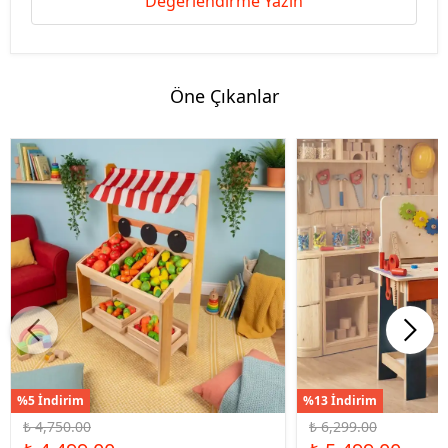
Değerlendirme Yazın
Öne Çıkanlar
%5 İndirim
%13 İndirim
₺ 4,750.00
₺ 6,299.00