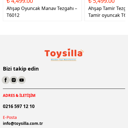
₺ 4,499.00
₺ 5,499.00
Ahşap Oyuncak Manav Tezgahı –
Ahşap Tamir Tezg
T6012
Tamir oyuncak T6
Bizi takip edin
ADRES & İLETİŞİM
0216 597 12 10
E-Posta
info@
toysilla.com.tr