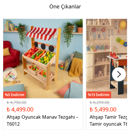
Öne Çıkanlar
%5 İndirim
%13 İndirim
₺ 4,750.00
₺ 6,299.00
₺ 4,499.00
₺ 5,499.00
Ahşap Oyuncak Manav Tezgahı –
Ahşap Tamir Tezg
T6012
Tamir oyuncak T6