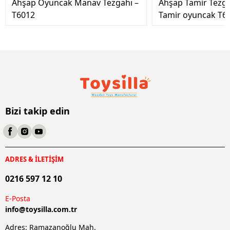
Ahşap Oyuncak Manav Tezgahı –
Ahşap Tamir Tezg
T6012
Tamir oyuncak T6
Bizi takip edin
ADRES & İLETİŞİM
0216 597 12 10
E-Posta
info@
toysilla.com.tr
Adres: Ramazanoğlu Mah.