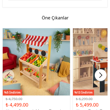
Öne Çıkanlar
%5 İndirim
%13 İndirim
₺ 4,750.00
₺ 6,299.00
₺ 4,499.00
₺ 5,499.00