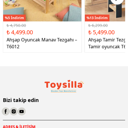
%5 İndirim
%13 İndirim
₺ 4,750.00
₺ 6,299.00
₺ 4,499.00
₺ 5,499.00
Ahşap Oyuncak Manav Tezgahı –
Ahşap Tamir Tezg
T6012
Tamir oyuncak T6
Bizi takip edin
ADRES & İLETİŞİM