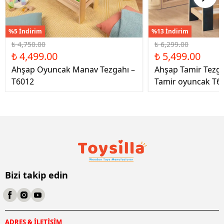
%5 İndirim
%13 İndirim
₺ 4,750.00
₺ 6,299.00
₺ 4,499.00
₺ 5,499.00
Ahşap Oyuncak Manav Tezgahı –
Ahşap Tamir Tezg
T6012
Tamir oyuncak T6
Bizi takip edin
ADRES & İLETİŞİM