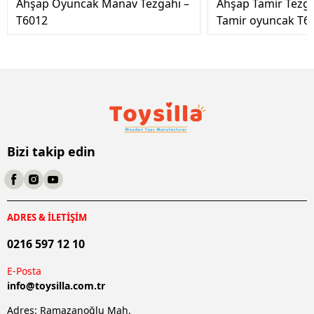
Ahşap Oyuncak Manav Tezgahı –
Ahşap Tamir Tezg
T6012
Tamir oyuncak T6
Bizi takip edin
ADRES & İLETİŞİM
0216 597 12 10
E-Posta
info@
toysilla.com.tr
Adres: Ramazanoğlu Mah.