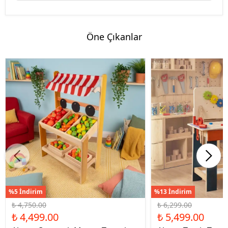
Öne Çıkanlar
%5 İndirim
%13 İndirim
₺ 4,750.00
₺ 6,299.00
₺ 4,499.00
₺ 5,499.00