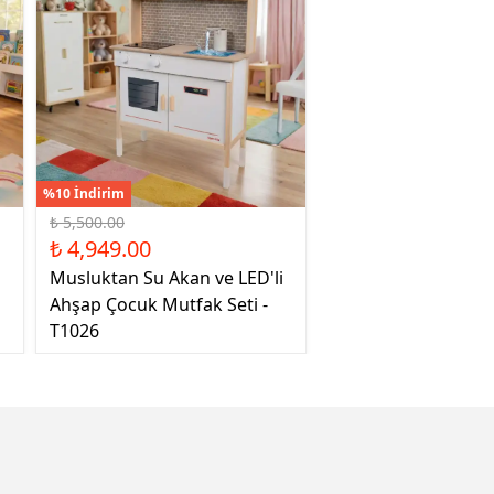
%10 İndirim
₺ 5,500.00
₺ 4,949.00
Musluktan Su Akan ve LED'li
Ahşap Çocuk Mutfak Seti -
T1026