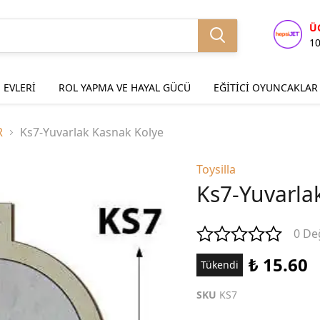
Ü
1
 EVLERİ
ROL YAPMA VE HAYAL GÜCÜ
EĞİTİCİ OYUNCAKLAR
R
Ks7-Yuvarlak Kasnak Kolye
Toysilla
Ks7-Yuvarla
0 De
₺ 15.60
Tükendi
SKU
KS7