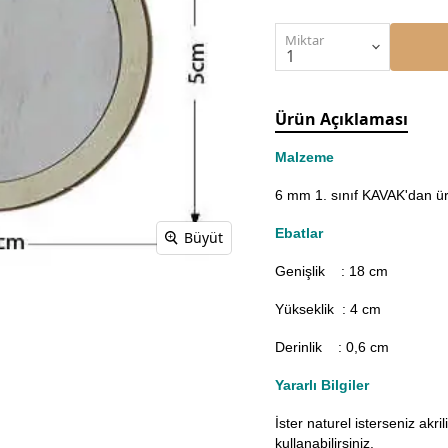
Miktar
Ürün Açıklaması
Malzeme
6 mm 1. sınıf KAVAK'dan üre
Ebatlar
Büyüt
Genişlik : 18
cm
Yükseklik : 4 cm
Derinlik : 0,6 cm
Yararlı Bilgiler
İster naturel isterseniz akr
kullanabilirsiniz.