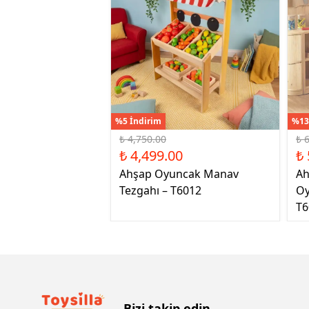
%5 İndirim
%13
₺ 4,750.00
₺ 
₺ 4,499.00
₺ 
Ahşap Oyuncak Manav
Ah
Tezgahı – T6012
Oy
T6
Bizi takip edin