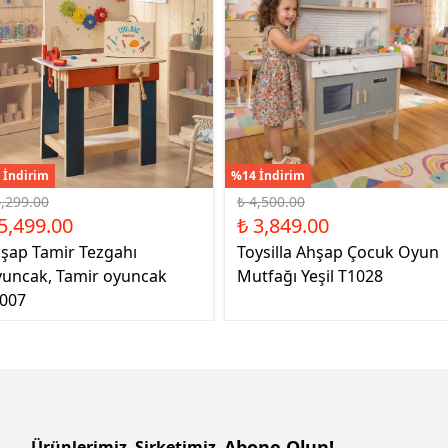
 İndirim
%14 İndirim
6,299.00
₺ 4,500.00
5,499.00
₺ 3,849.00
şap Tamir Tezgahı
Toysilla Ahşap Çocuk Oyun
uncak, Tamir oyuncak
Mutfağı Yeşil T1028
007
Abone Olun!
Ürünlerimiz
Şirketimiz