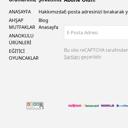
ANASAYFA
Hakkımızda
E-posta adresinizi bırakarak y
AHŞAP
Blog
MUTFAKLAR
Anasayfa
E-Posta Adresi
ANAOKULU
ÜRÜNLERİ
Bu site reCAPTCHA tarafında
EĞİTİCİ
Şartları
geçerlidir.
OYUNCAKLAR