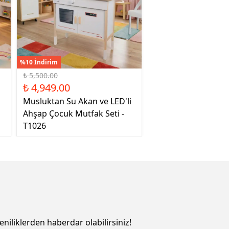
%10 İndirim
₺ 5,500.00
₺ 4,949.00
Musluktan Su Akan ve LED'li
Ahşap Çocuk Mutfak Seti -
T1026
eniliklerden haberdar olabilirsiniz!