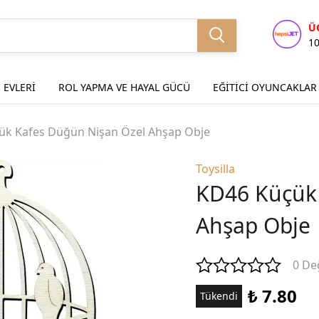
Ü
1
 EVLERİ
ROL YAPMA VE HAYAL GÜCÜ
EĞİTİCİ OYUNCAKLAR
ük Kafes Düğün Nişan Özel Ahşap Obje
Toysilla
KD46 Küçük
Ahşap Obje
0 De
₺ 7.80
Tükendi