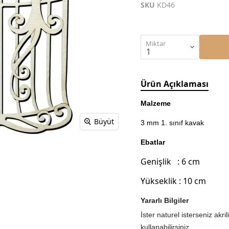
SKU
KD46
Miktar
Ürün Açıklaması
Malzeme
Büyüt
3 mm 1. sınıf kavak
Ebatlar
Genişlik : 6 cm
Yükseklik : 10 cm
Yararlı Bilgiler
İster naturel isterseniz akr
kullanabilirsiniz.