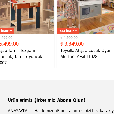
 İndirim
%14 İndirim
6,299.00
₺ 4,500.00
5,499.00
₺ 3,849.00
şap Tamir Tezgahı
Toysilla Ahşap Çocuk Oyun
uncak, Tamir oyuncak
Mutfağı Yeşil T1028
007
Abone Olun!
Ürünlerimiz
Şirketimiz
ANASAYFA
Hakkımızda
E-posta adresinizi bırakarak y