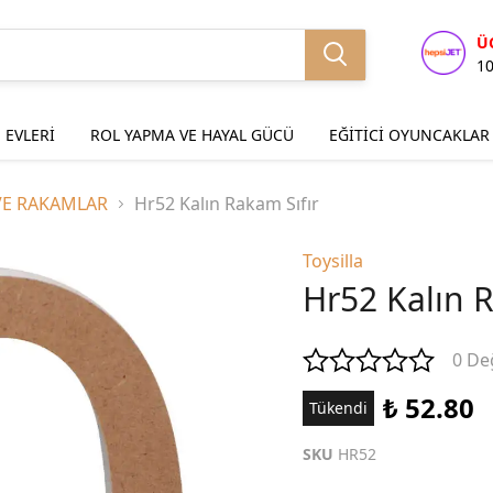
Ü
1
 EVLERİ
ROL YAPMA VE HAYAL GÜCÜ
EĞİTİCİ OYUNCAKLAR
VE RAKAMLAR
Hr52 Kalın Rakam Sıfır
Toysilla
Hr52 Kalın R
0 De
₺ 52.80
Tükendi
SKU
HR52