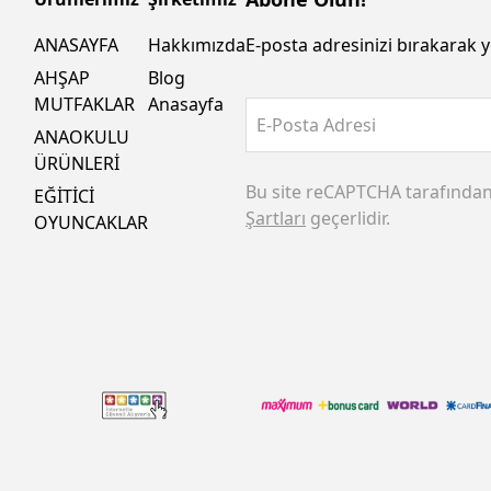
ANASAYFA
Hakkımızda
E-posta adresinizi bırakarak y
AHŞAP
Blog
MUTFAKLAR
Anasayfa
E-Posta Adresi
ANAOKULU
ÜRÜNLERİ
Bu site reCAPTCHA tarafında
EĞİTİCİ
Şartları
geçerlidir.
OYUNCAKLAR