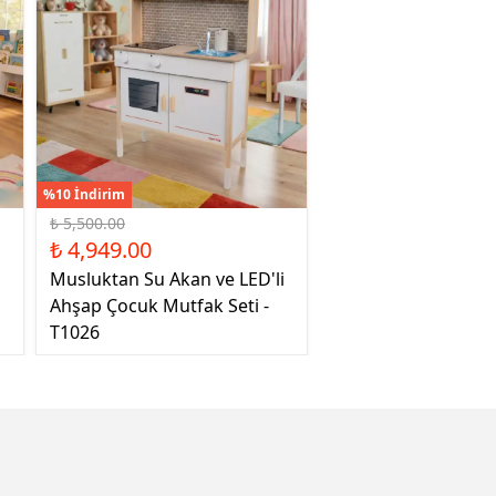
%10 İndirim
₺ 5,500.00
₺ 4,949.00
Musluktan Su Akan ve LED'li
Ahşap Çocuk Mutfak Seti -
T1026