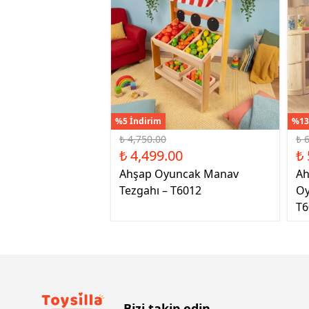
%5 İndirim
%13
₺ 4,750.00
₺ 
₺ 4,499.00
₺ 
Ahşap Oyuncak Manav
Ah
Tezgahı – T6012
Oy
T6
Bizi takip edin