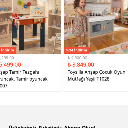
 İndirim
%14 İndirim
6,299.00
₺ 4,500.00
5,499.00
₺ 3,849.00
şap Tamir Tezgahı
Toysilla Ahşap Çocuk Oyun
uncak, Tamir oyuncak
Mutfağı Yeşil T1028
007
Abone Olun!
Ürünlerimiz
Şirketimiz