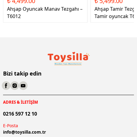
₺ 4,499.00
₺ 5,499.00
Ahşap Oyuncak Manav Tezgahı –
Ahşap Tamir Tezg
T6012
Tamir oyuncak T6
Bizi takip edin
ADRES & İLETİŞİM
0216 597 12 10
E-Posta
info@
toysilla.com.tr