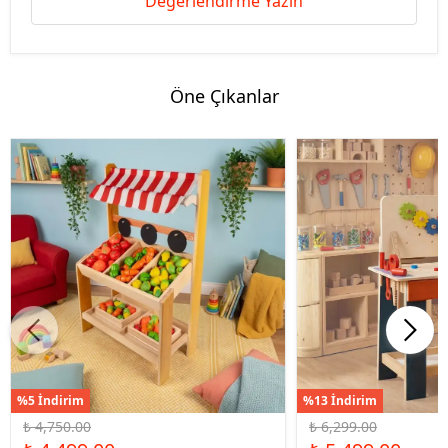
Değerlendirme Yazın
Öne Çıkanlar
%5 İndirim
%13 İndirim
₺ 4,750.00
₺ 6,299.00