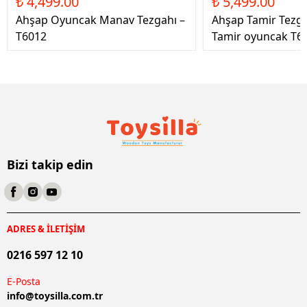
₺ 4,499.00
₺ 5,499.00
Ahşap Oyuncak Manav Tezgahı –
Ahşap Tamir Tezg
T6012
Tamir oyuncak T6
Bizi takip edin
ADRES & İLETİŞİM
0216 597 12 10
E-Posta
info@
toysilla.com.tr