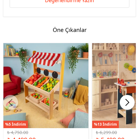
Değerlendirme Yazın
Öne Çıkanlar
%5 İndirim
%13 İndirim
₺ 4,750.00
₺ 6,299.00