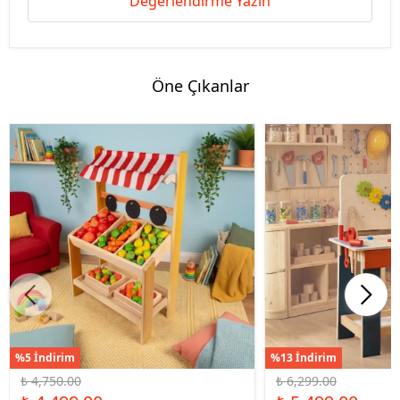
Değerlendirme Yazın
Öne Çıkanlar
%5 İndirim
%13 İndirim
₺ 4,750.00
₺ 6,299.00