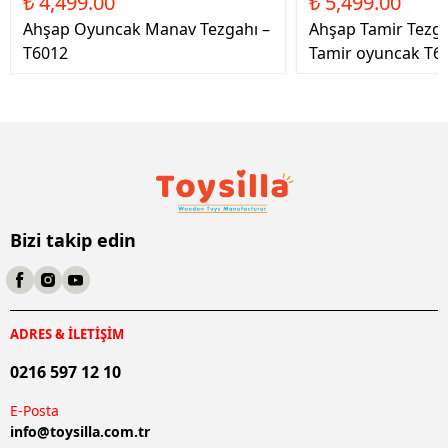
₺ 4,499.00
₺ 5,499.00
Ahşap Oyuncak Manav Tezgahı –
Ahşap Tamir Tezg
T6012
Tamir oyuncak T6
Bizi takip edin
ADRES & İLETİŞİM
0216 597 12 10
E-Posta
info@
toysilla.com.tr