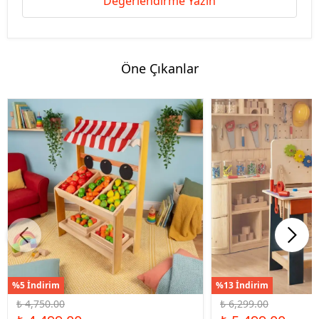
Değerlendirme Yazın
Öne Çıkanlar
%5 İndirim
%13 İndirim
₺ 4,750.00
₺ 6,299.00