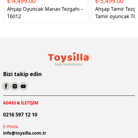
₺ 4,499.00
₺ 5,499.00
Ahşap Oyuncak Manav Tezgahı –
Ahşap Tamir Tezg
T6012
Tamir oyuncak T6
Bizi takip edin
ADRES & İLETİŞİM
0216 597 12 10
E-Posta
info@
toysilla.com.tr