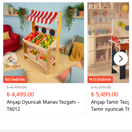
%5 İndirim
%13 İndirim
₺ 4,750.00
₺ 6,299.00
₺ 4,499.00
₺ 5,499.00
Ahşap Oyuncak Manav Tezgahı –
Ahşap Tamir Tezg
T6012
Tamir oyuncak T6