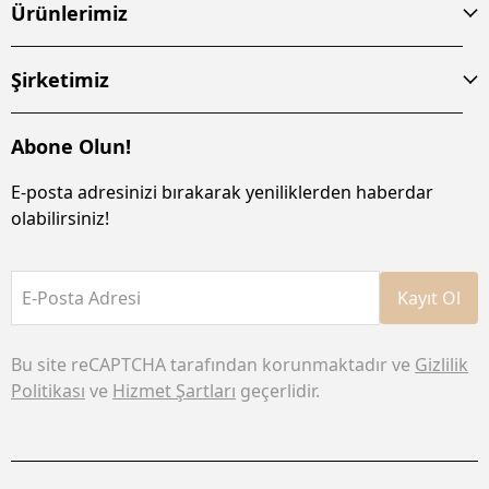
Ürünlerimiz
Şirketimiz
Abone Olun!
E-posta adresinizi bırakarak yeniliklerden haberdar
olabilirsiniz!
E-Posta Adresi
Kayıt Ol
Bu site reCAPTCHA tarafından korunmaktadır ve
Gizlilik
Politikası
ve
Hizmet Şartları
geçerlidir.