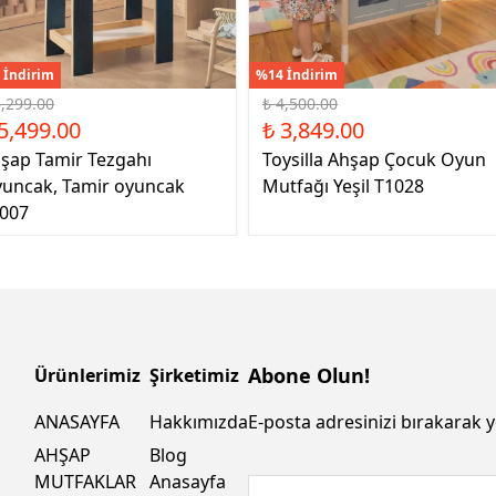
 İndirim
%14 İndirim
6,299.00
₺ 4,500.00
5,499.00
₺ 3,849.00
şap Tamir Tezgahı
Toysilla Ahşap Çocuk Oyun
uncak, Tamir oyuncak
Mutfağı Yeşil T1028
007
Abone Olun!
Ürünlerimiz
Şirketimiz
ANASAYFA
Hakkımızda
E-posta adresinizi bırakarak y
AHŞAP
Blog
MUTFAKLAR
Anasayfa