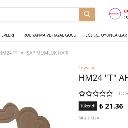
Ü
1
 EVLERİ
ROL YAPMA VE HAYAL GÜCÜ
EĞİTİCİ OYUNCAKLAR
HM24 "T" AHŞAP MUMLUK HARF
Toysilla
HM24 "T" 
0 De
₺ 21.36
Tükendi
SKU
HM24