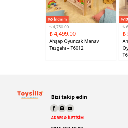
%5 İndirim
%13
₺ 4,750.00
₺ 
₺ 4,499.00
₺ 
Ahşap Oyuncak Manav
Ah
Tezgahı – T6012
Oy
T6
Bizi takip edin
ADRES & İLETİŞİM