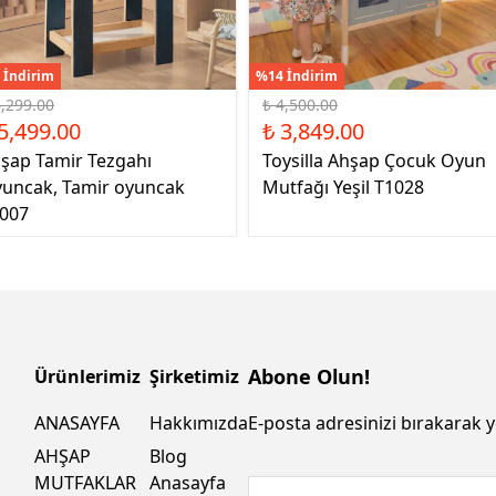
 İndirim
%14 İndirim
6,299.00
₺ 4,500.00
5,499.00
₺ 3,849.00
şap Tamir Tezgahı
Toysilla Ahşap Çocuk Oyun
uncak, Tamir oyuncak
Mutfağı Yeşil T1028
007
Abone Olun!
Ürünlerimiz
Şirketimiz
ANASAYFA
Hakkımızda
E-posta adresinizi bırakarak y
AHŞAP
Blog
MUTFAKLAR
Anasayfa