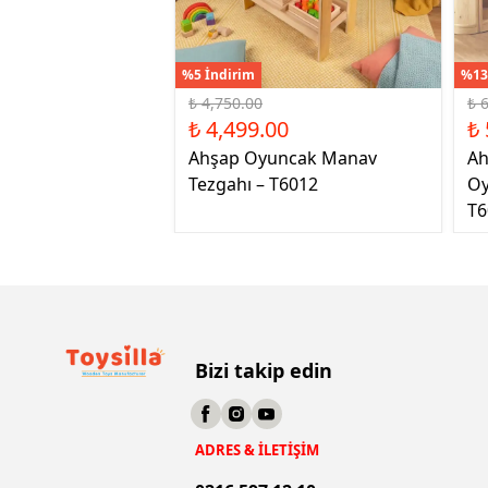
%5 İndirim
%13
₺ 4,750.00
₺ 
₺ 4,499.00
₺ 
Ahşap Oyuncak Manav
Ah
Tezgahı – T6012
Oy
T6
Bizi takip edin
ADRES & İLETİŞİM