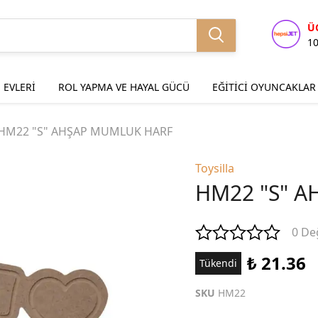
Ü
1
 EVLERİ
ROL YAPMA VE HAYAL GÜCÜ
EĞİTİCİ OYUNCAKLAR
HM22 "S" AHŞAP MUMLUK HARF
Toysilla
HM22 "S" 
0 De
₺ 21.36
Tükendi
SKU
HM22