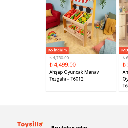
%5 İndirim
%13
₺ 4,750.00
₺ 
₺ 4,499.00
₺ 
Ahşap Oyuncak Manav
Ah
Tezgahı – T6012
Oy
T6
Bizi takip edin