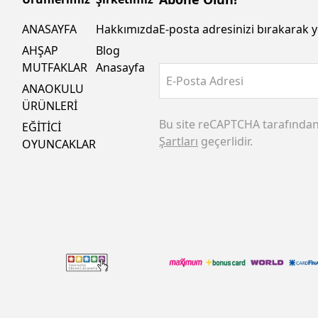
ANASAYFA
Hakkımızda
E-posta adresinizi bırakarak y
AHŞAP
Blog
MUTFAKLAR
Anasayfa
E-Posta Adresi
ANAOKULU
ÜRÜNLERİ
Bu site reCAPTCHA tarafında
EĞİTİCİ
Şartları
geçerlidir.
OYUNCAKLAR