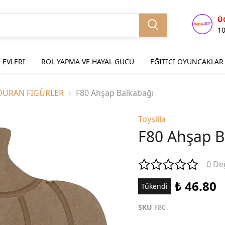
Ü
1
 EVLERİ
ROL YAPMA VE HAYAL GÜCÜ
EĞİTİCİ OYUNCAKLAR
DURAN FİGÜRLER
F80 Ahşap Balkabağı
Toysilla
F80 Ahşap B
0 De
₺ 46.80
Tükendi
SKU
F80