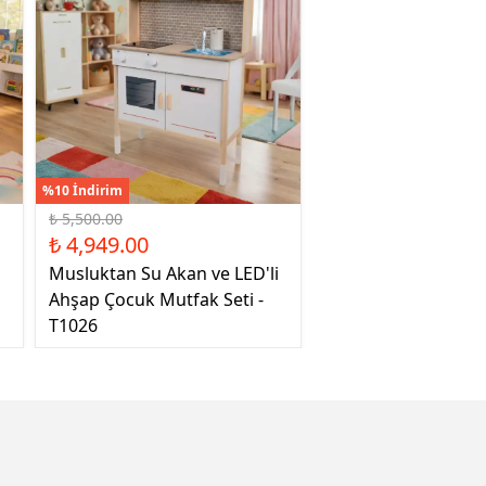
%10 İndirim
₺ 5,500.00
₺ 4,949.00
Musluktan Su Akan ve LED'li
Ahşap Çocuk Mutfak Seti -
T1026