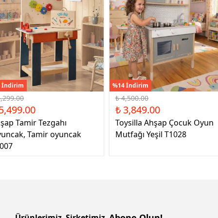
 İndirim
%14 İndirim
6,299.00
₺ 4,500.00
5,499.00
₺ 3,849.00
şap Tamir Tezgahı
Toysilla Ahşap Çocuk Oyun
uncak, Tamir oyuncak
Mutfağı Yeşil T1028
007
Abone Olun!
Ürünlerimiz
Şirketimiz