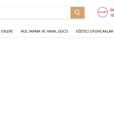
Ü
1
 EVLERİ
ROL YAPMA VE HAYAL GÜCÜ
EĞİTİCİ OYUNCAKLAR