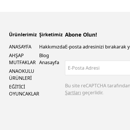
Abone Olun!
Ürünlerimiz
Şirketimiz
ANASAYFA
Hakkımızda
E-posta adresinizi bırakarak y
AHŞAP
Blog
MUTFAKLAR
Anasayfa
E-Posta Adresi
ANAOKULU
ÜRÜNLERİ
Bu site reCAPTCHA tarafında
EĞİTİCİ
Şartları
geçerlidir.
OYUNCAKLAR