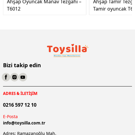
Ahşap Oyuncak Manav Tezgahı –
Ahşap Tamir Tezg
T6012
Tamir oyuncak T6
Bizi takip edin
ADRES & İLETİŞİM
0216 597 12 10
E-Posta
info@
toysilla.com.tr
Adres: Ramazanoğlu Mah.