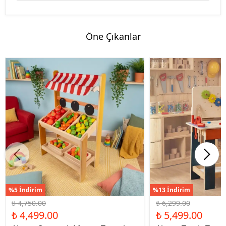
Öne Çıkanlar
%5 İndirim
%13 İndirim
₺ 4,750.00
₺ 6,299.00
₺ 4,499.00
₺ 5,499.00