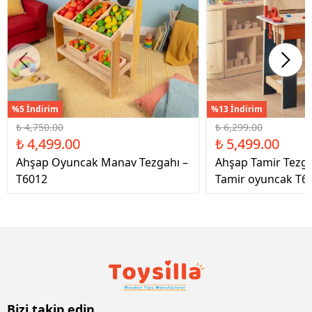
%5 İndirim
%13 İndirim
₺ 4,750.00
₺ 6,299.00
₺ 4,499.00
₺ 5,499.00
Ahşap Oyuncak Manav Tezgahı –
Ahşap Tamir Tezg
T6012
Tamir oyuncak T6
Bizi takip edin