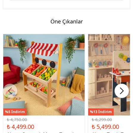
Öne Çıkanlar
%5 İndirim
%13 İndirim
₺ 4,750.00
₺ 6,299.00
₺ 4,499.00
₺ 5,499.00