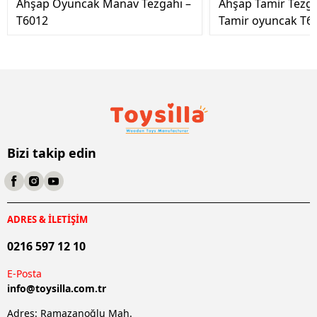
Ahşap Oyuncak Manav Tezgahı –
Ahşap Tamir Tezg
T6012
Tamir oyuncak T6
Bizi takip edin
ADRES & İLETİŞİM
0216 597 12 10
E-Posta
info@
toysilla.com.tr
Adres: Ramazanoğlu Mah.